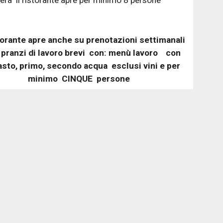
sera  il ristorante apre per minimo 8 persone 
storante apre anche su prenotazioni settimanali 
 pranzi di lavoro brevi  con: menù lavoro    con 
asto, primo, secondo acqua  esclusi vini e per 
minimo  CINQUE  persone 