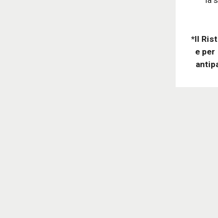
la 
*Il Ri
e per 
antip