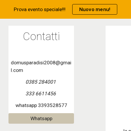
Prova evento speciale!!!
Nuovo menu!
ip to main content
Skip to navigat
Contatti
domusparadisi2008@gmai
l.com
0385
284001
333 6611456
whatsapp 3393528577
Whatsapp