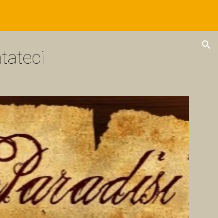
ion
tateci