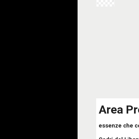
Area P
essenze che co